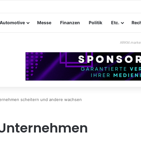
tungssicherheit im Mittelstand: Absperrkonzepte für temporäre Außen
Automotive
Messe
Finanzen
Politik
Etc.
Rech
ARKM.marke
rnehmen scheitern und andere wachsen
Unternehmen