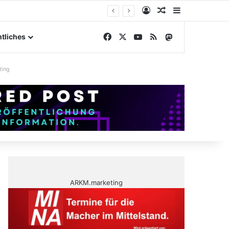
Anmelden
Zufälliger Artike
Sidebar
gelände
Facebook
X
YouTube
RSS
Mastodon
tliches
ting
ARKM.marketing