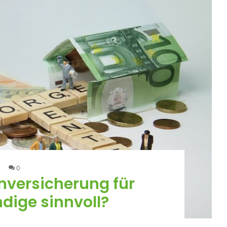
0
enversicherung für
dige sinnvoll?