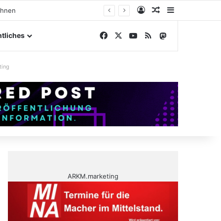
Anmelden
Zufälliger Artike
Sidebar
ngelände
Facebook
X
YouTube
RSS
Mastodon
tliches
ting
ARKM.marketing