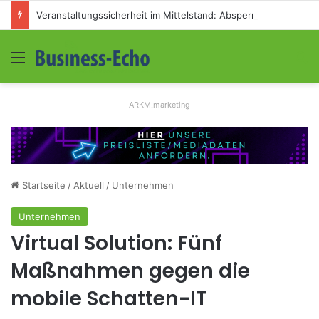
Veranstaltungssicherheit im Mittelstand: Absperrkonzepte für temporäre Außengelände
Menü
S
ARKM.marketing
Startseite
/
Aktuell
/
Unternehmen
Unternehmen
Virtual Solution: Fünf
Maßnahmen gegen die
mobile Schatten-IT