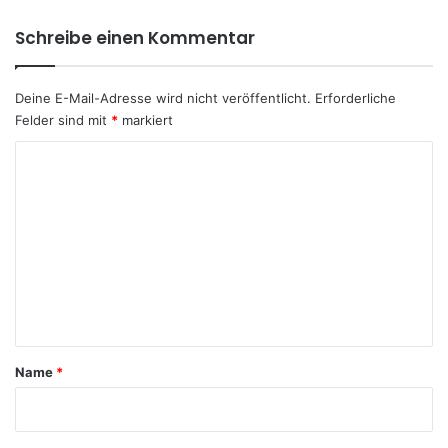
Schreibe einen Kommentar
Deine E-Mail-Adresse wird nicht veröffentlicht.
Erforderliche
Felder sind mit
*
markiert
K
o
m
m
e
n
t
a
Name
*
r
*