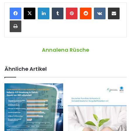
LinkedIn
Tumblr
Pinterest
Reddit
VKontakte
Teile per E-Mail
Drucken
Annalena Rüsche
Ähnliche Artikel