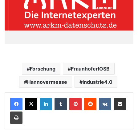
Forschung
FraunhoferIOSB
Hannovermesse
Industrie4.0
LinkedIn
Tumblr
Pinterest
Reddit
VKontakte
Teile per E-Mail
Drucken