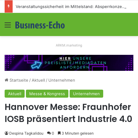
Veranstaltungssicherheit im Mittelstand: Absperrkonzepte für temporäre Außengelände
Menü
S
ARKM.marketing
Startseite
/
Aktuell
/
Unternehmen
Aktuell
Messe & Kongress
Unternehmen
Hannover Messe: Fraunhofer
IOSB präsentiert Industrie 4.0
Despina Tagkalidou
0
3 Minuten gelesen