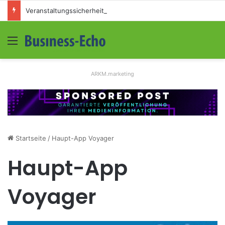
Veranstaltungssicherheit im Mittelstand: Absperrkonzepte für temporäre Außengelände
Menü
S
ARKM.marketing
Startseite
/
Haupt-App Voyager
Haupt-App
Voyager