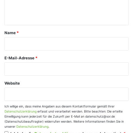
e
n
t
a
Name
*
r
*
E-Mail-Adresse
*
Website
Ich willige ein, dass meine Angaben aus diesem Kontaktformular gemäß Ihrer
Datenschutzerklärung
erfasst und verarbeitet werden. Bitte beachten: Die erteilte
Einwilligung kann jederzeit für die Zukunft per E-Mail an datenschutz@sor.de
(Datenschutzbeauftragter) widerrufen werden. Weitere Informationen finden Sie in
unserer
Datenschutzerklärung
.