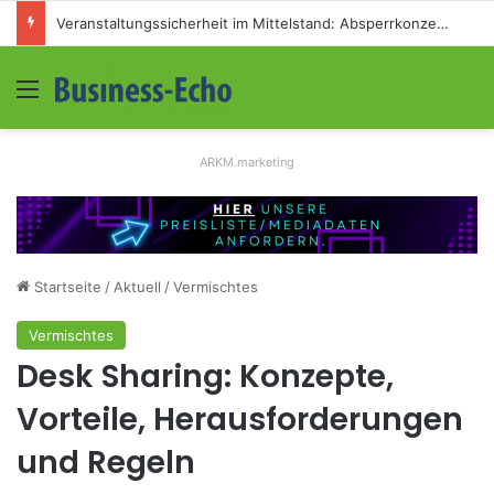
Veranstaltungssicherheit im Mittelstand: Absperrkonzepte für temporäre Außengelände
Menü
S
ARKM.marketing
Startseite
/
Aktuell
/
Vermischtes
Vermischtes
Desk Sharing: Konzepte,
Vorteile, Herausforderungen
und Regeln