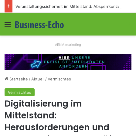
Veranstaltungssicherheit im Mittelstand: Absperrkonzepte für temporäre Außengelände
Menü
S
ARKM.marketing
Startseite
/
Aktuell
/
Vermischtes
Vermischtes
Digitalisierung im
Mittelstand:
Herausforderungen und