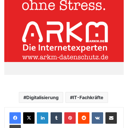
Digitalisierung
IT-Fachkräfte
LinkedIn
Tumblr
Pinterest
Reddit
VKontakte
Teile per E-Mail
Drucken