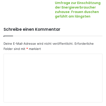
Umfrage zur Einschätzung
der Energieverbraucher
zuhause: Frauen duschen
gefühlt am längsten
Schreibe einen Kommentar
Deine E-Mail-Adresse wird nicht veröffentlicht.
Erforderliche
Felder sind mit
*
markiert
K
o
m
m
e
n
t