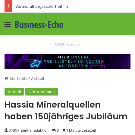
Veranstaltungssicherheit im Mittelstand: Absperrkonzepte für temporäre Außengelände
Menü
S
ARKM.marketing
Startseite
/
Aktuell
Aktuell
Unternehmen
Hassia Mineralquellen
haben 150jähriges Jubiläum
ARKM Zentralredaktion
0
1 Minute Lesezeit