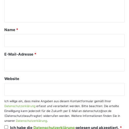
e
n
t
a
Name
*
r
*
E-Mail-Adresse
*
Website
Ich willige ein, dass meine Angaben aus diesem Kontaktformular gemäß Ihrer
Datenschutzerklärung
erfasst und verarbeitet werden. Bitte beachten: Die erteilte
Einwilligung kann jederzeit für die Zukunft per E-Mail an datenschutz@sor.de
(Datenschutzbeauftragter) widerrufen werden. Weitere Informationen finden Sie in
unserer
Datenschutzerklärung
.
Ich habe die
Datenschutzerklärung
gelesen und akzeptiert.
*