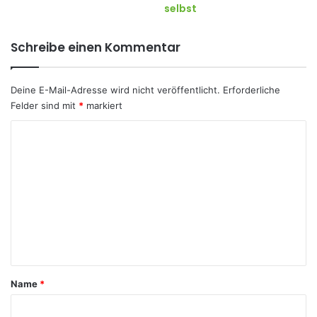
selbst
Schreibe einen Kommentar
Deine E-Mail-Adresse wird nicht veröffentlicht.
Erforderliche
Felder sind mit
*
markiert
K
o
m
m
e
n
t
a
Name
*
r