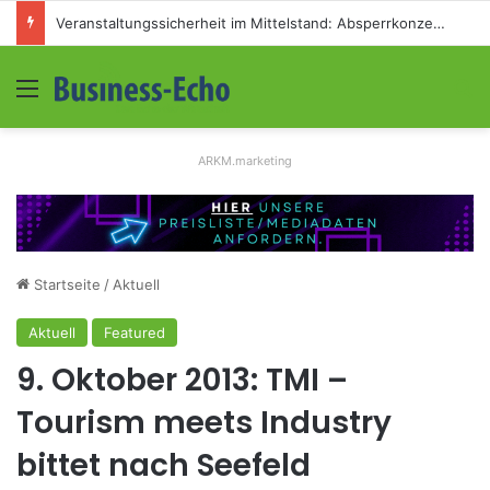
Veranstaltungssicherheit im Mittelstand: Absperrkonzepte für temporäre Außengelände
Menü
S
ARKM.marketing
Startseite
/
Aktuell
Aktuell
Featured
9. Oktober 2013: TMI –
Tourism meets Industry
bittet nach Seefeld