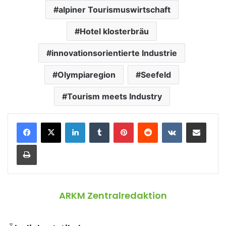
alpiner Tourismuswirtschaft
Hotel klosterbräu
innovationsorientierte Industrie
Olympiaregion
Seefeld
Tourism meets Industry
LinkedIn
Tumblr
Pinterest
Reddit
VKontakte
Teile per E-Mail
Drucken
ARKM Zentralredaktion