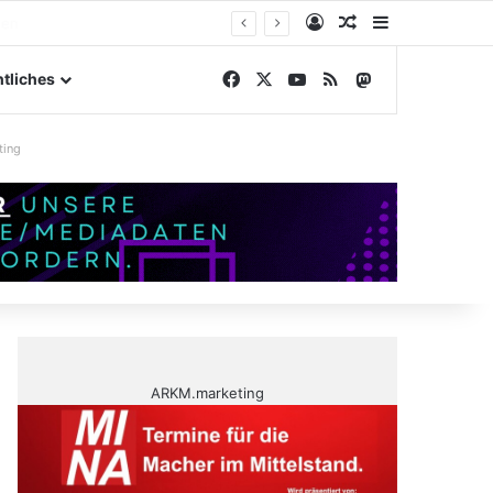
Anmelden
Zufälliger Artike
Sidebar
elände
Facebook
X
YouTube
RSS
Mastodon
tliches
ting
ARKM.marketing