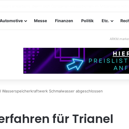
ungssicherheit im Mittelstand: Absperrkonzepte für temporäre Außeng
Automotive
Messe
Finanzen
Politik
Etc.
Rech
ARKM.marke
el Wasserspeicherkraftwerk Schmalwasser abgeschlossen
fahren für Trianel