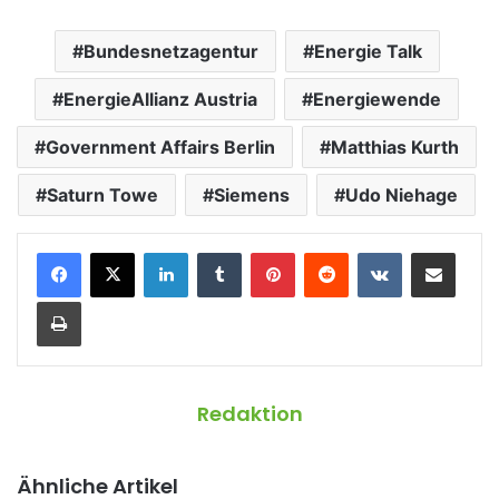
Bundesnetzagentur
Energie Talk
EnergieAllianz Austria
Energiewende
Government Affairs Berlin
Matthias Kurth
Saturn Towe
Siemens
Udo Niehage
LinkedIn
Tumblr
Pinterest
Reddit
VKontakte
Teile per E-Mail
Drucken
Redaktion
Ähnliche Artikel