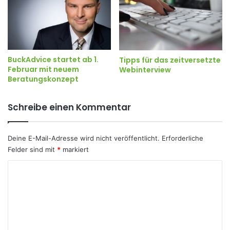
BuckAdvice startet ab 1.
Tipps für das zeitversetzte
Februar mit neuem
Webinterview
Beratungskonzept
Schreibe einen Kommentar
Deine E-Mail-Adresse wird nicht veröffentlicht.
Erforderliche
Felder sind mit
*
markiert
K
o
m
m
e