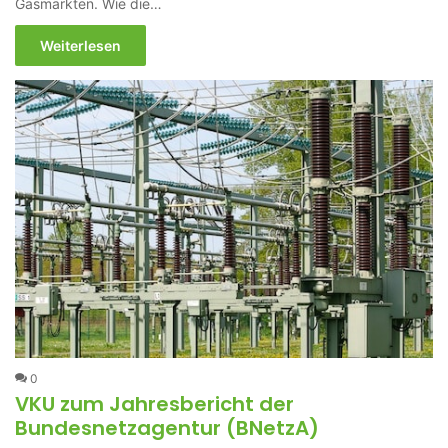
Gasmärkten. Wie die…
Weiterlesen
0
VKU zum Jahresbericht der
Bundesnetzagentur (BNetzA)