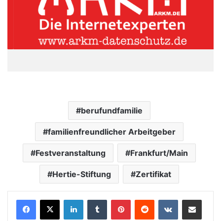
berufundfamilie
familienfreundlicher Arbeitgeber
Festveranstaltung
Frankfurt/Main
Hertie-Stiftung
Zertifikat
LinkedIn
Tumblr
Pinterest
Reddit
VKontakte
Teile per E-Mail