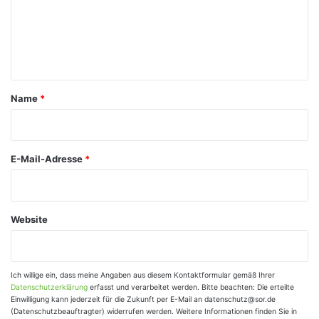
m
e
n
t
a
Name
*
r
*
E-Mail-Adresse
*
Website
Ich willige ein, dass meine Angaben aus diesem Kontaktformular gemäß Ihrer
Datenschutzerklärung
erfasst und verarbeitet werden. Bitte beachten: Die erteilte
Einwilligung kann jederzeit für die Zukunft per E-Mail an datenschutz@sor.de
(Datenschutzbeauftragter) widerrufen werden. Weitere Informationen finden Sie in