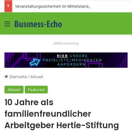
Veranstaltungssicherheit im Mittelstand: Absperrkonzepte für temporäre Außengelände
Menü
S
ARKM.marketing
Startseite
/
Aktuell
Aktuell
Featured
10 Jahre als
familienfreundlicher
Arbeitgeber Hertie-Stiftung