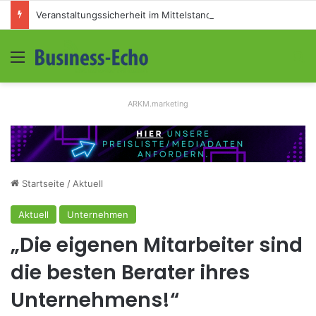
Veranstaltungssicherheit im Mittelstand: Absperrkonzepte für temporäre Außengelände
Menü
S
ARKM.marketing
Startseite
/
Aktuell
Aktuell
Unternehmen
„Die eigenen Mitarbeiter sind
die besten Berater ihres
Unternehmens!“