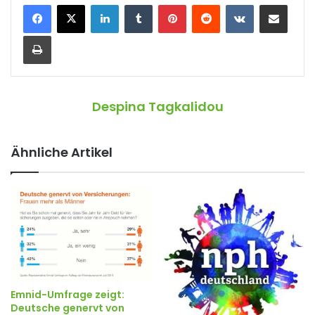
LinkedIn
Tumblr
Pinterest
Reddit
VKontakte
Teile per E-Mail
Drucken
Despina Tagkalidou
Ähnliche Artikel
Emnid-Umfrage zeigt:
Deutsche genervt von