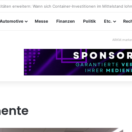
ungssicherheit im Mittelstand: Absperrkonzepte für temporäre Außeng
Automotive
Messe
Finanzen
Politik
Etc.
Rech
ARKM.marke
mente