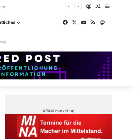
Anmelden
Zufälliger Artike
Sidebar
elände
Facebook
X
YouTube
RSS
Mastodon
tliches
ting
ARKM.marketing