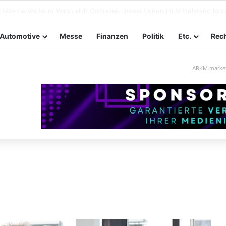
ungssicherheit im Mittelstand: Absperrkonzepte für temporäre Außeng
Automotive
Messe
Finanzen
Politik
Etc.
Rech
ARKM.marke