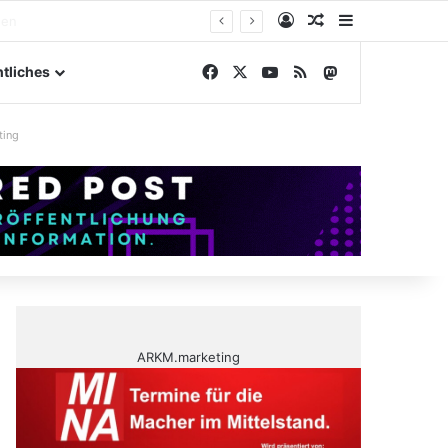
Anmelden
Zufälliger Artike
Sidebar
elände
Facebook
X
YouTube
RSS
Mastodon
tliches
ting
ARKM.marketing