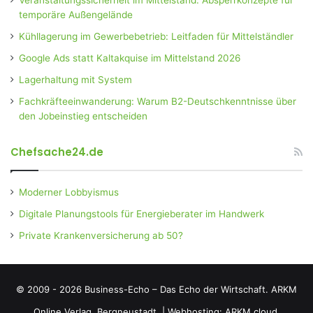
temporäre Außengelände
Kühllagerung im Gewerbebetrieb: Leitfaden für Mittelständler
Google Ads statt Kaltakquise im Mittelstand 2026
Lagerhaltung mit System
Fachkräfteeinwanderung: Warum B2-Deutschkenntnisse über
den Jobeinstieg entscheiden
Chefsache24.de
Moderner Lobbyismus
Digitale Planungstools für Energieberater im Handwerk
Private Krankenversicherung ab 50?
© 2009 - 2026 Business-Echo – Das Echo der Wirtschaft.
ARKM
Online Verlag, Bergneustadt.
|
Webhosting: ARKM.cloud.