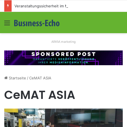
Veranstaltungssicherheit im Mittelstand: Absperrkonzepte für temporäre Außengelände
Menü
S
ARKM.marketing
Startseite
/
CeMAT ASIA
CeMAT ASIA