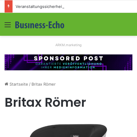
Veranstaltungssicherheit im Mittelstand: Absperrkonzepte für temporäre Außengelände
Menü
S
ARKM.marketing
Startseite
/
Britax Römer
Britax Römer