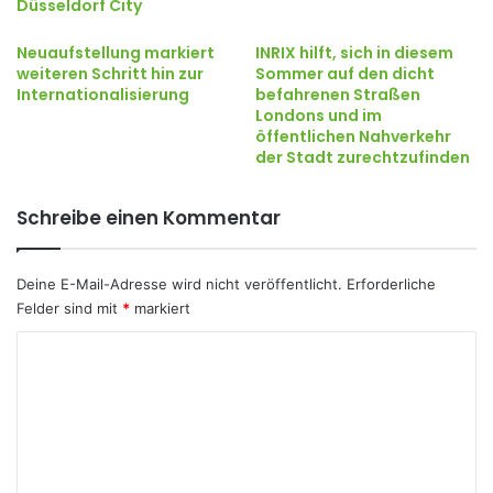
Düsseldorf City
Neuaufstellung markiert
INRIX hilft, sich in diesem
weiteren Schritt hin zur
Sommer auf den dicht
Internationalisierung
befahrenen Straßen
Londons und im
öffentlichen Nahverkehr
der Stadt zurechtzufinden
Schreibe einen Kommentar
Deine E-Mail-Adresse wird nicht veröffentlicht.
Erforderliche
Felder sind mit
*
markiert
K
o
m
m
e