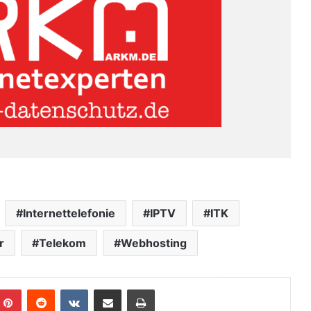
Internettelefonie
IPTV
ITK
r
Telekom
Webhosting
Pinterest
Reddit
VKontakte
Teile per E-Mail
Drucken