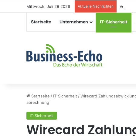
Mittwoch, Juli 29 2026
Aktuelle Nachrichten
Veransta
Startseite
Unternehmen
IT-Sicherheit
Startseite
/
IT-Sicherheit
/
Wirecard Zahlungsabwicklun
abrechnung
IT-Sicherheit
Wirecard Zahlun