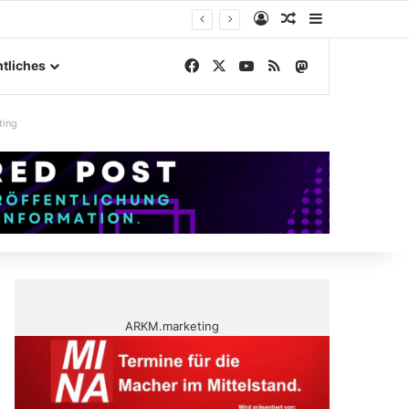
Anmelden
Zufälliger Artike
Sidebar
ngelände
Facebook
X
YouTube
RSS
Mastodon
tliches
ting
ARKM.marketing