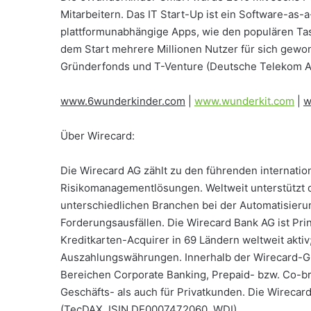
Mitarbeitern. Das IT Start-Up ist ein Software-as-
plattformunabhängige Apps, wie den populären Ta
dem Start mehrere Millionen Nutzer für sich gewo
Gründerfonds und T-Venture (Deutsche Telekom A
www.6wunderkinder.com
|
www.wunderkit.com
|
w
Über Wirecard:
Die Wirecard AG zählt zu den führenden internatio
Risikomanagementlösungen. Weltweit unterstützt
unterschiedlichen Branchen bei der Automatisier
Forderungsausfällen. Die Wirecard Bank AG ist Pr
Kreditkarten-Acquirer in 69 Ländern weltweit aktiv
Auszahlungswährungen. Innerhalb der Wirecard-Gr
Bereichen Corporate Banking, Prepaid- bzw. Co-b
Geschäfts- als auch für Privatkunden. Die Wirecard
(TecDAX, ISIN DE0007472060, WDI).