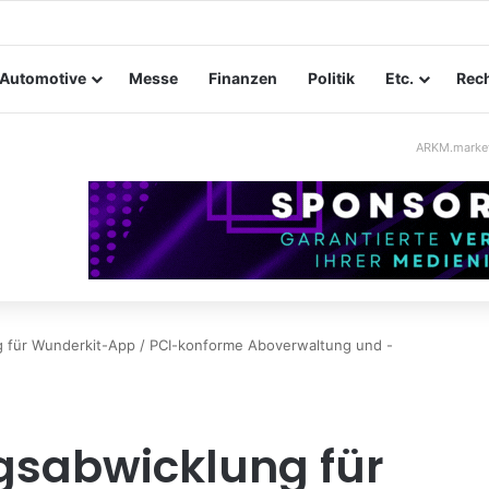
ltungssicherheit im Mittelstand: Absperrkonzepte für temporäre Auße
Automotive
Messe
Finanzen
Politik
Etc.
Rech
ARKM.marke
g für Wunderkit-App / PCI-konforme Aboverwaltung und -
gsabwicklung für