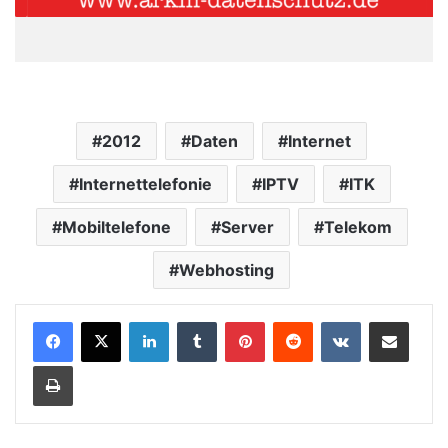
2012
Daten
Internet
Internettelefonie
IPTV
ITK
Mobiltelefone
Server
Telekom
Webhosting
LinkedIn
Tumblr
Pinterest
Reddit
VKontakte
Teile per E-Mail
Drucken