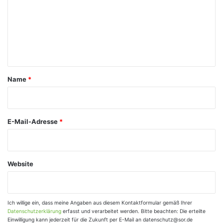
m
m
e
n
t
a
Name
*
r
*
E-Mail-Adresse
*
Website
Ich willige ein, dass meine Angaben aus diesem Kontaktformular gemäß Ihrer
Datenschutzerklärung
erfasst und verarbeitet werden. Bitte beachten: Die erteilte
Einwilligung kann jederzeit für die Zukunft per E-Mail an datenschutz@sor.de