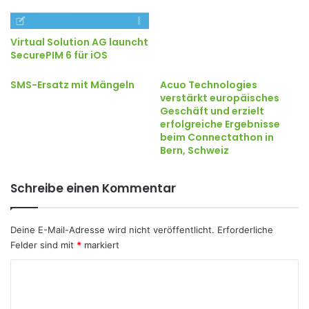
Virtual Solution AG launcht
SecurePIM 6 für iOS
SMS-Ersatz mit Mängeln
Acuo Technologies
verstärkt europäisches
Geschäft und erzielt
erfolgreiche Ergebnisse
beim Connectathon in
Bern, Schweiz
Schreibe einen Kommentar
Deine E-Mail-Adresse wird nicht veröffentlicht.
Erforderliche
Felder sind mit
*
markiert
K
o