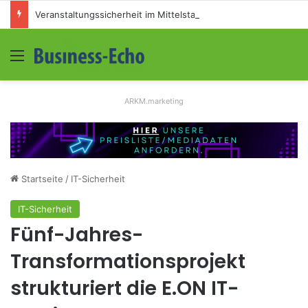
Veranstaltungssicherheit im Mittelstand: Absperrkonzepte für temporäre Außengelände
Menü
S
ARKM.marketing
Startseite
/
IT-Sicherheit
IT-Sicherheit
Fünf-Jahres-
Transformationsprojekt
strukturiert die E.ON IT-