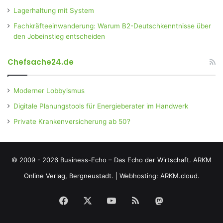
Lagerhaltung mit System
Fachkräfteeinwanderung: Warum B2-Deutschkenntnisse über
den Jobeinstieg entscheiden
Chefsache24.de
Moderner Lobbyismus
Digitale Planungstools für Energieberater im Handwerk
Private Krankenversicherung ab 50?
© 2009 - 2026 Business-Echo – Das Echo der Wirtschaft.
ARKM
Online Verlag, Bergneustadt.
|
Webhosting: ARKM.cloud.
Facebook
X
YouTube
RSS
Mastodon