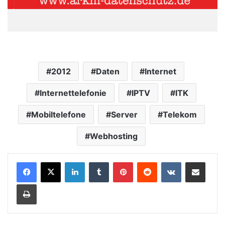
2012
Daten
Internet
Internettelefonie
IPTV
ITK
Mobiltelefone
Server
Telekom
Webhosting
LinkedIn
Tumblr
Pinterest
Reddit
VKontakte
Teile per E-Mail
Drucken