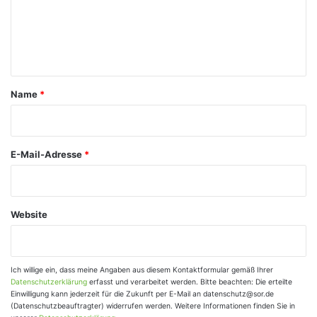
m
e
n
t
a
Name
*
r
*
E-Mail-Adresse
*
Website
Ich willige ein, dass meine Angaben aus diesem Kontaktformular gemäß Ihrer
Datenschutzerklärung
erfasst und verarbeitet werden. Bitte beachten: Die erteilte
Einwilligung kann jederzeit für die Zukunft per E-Mail an datenschutz@sor.de
(Datenschutzbeauftragter) widerrufen werden. Weitere Informationen finden Sie in