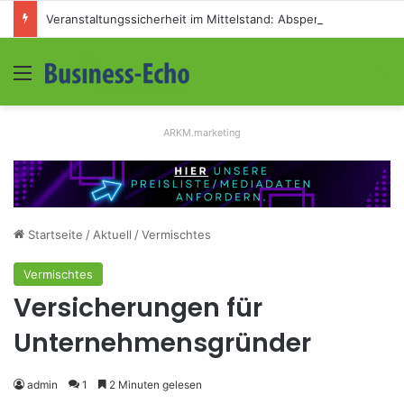
Veranstaltungssicherheit im Mittelstand: Absperrkonzepte für temporäre Außengelände
Menü
S
ARKM.marketing
Startseite
/
Aktuell
/
Vermischtes
Vermischtes
Versicherungen für
Unternehmensgründer
admin
1
2 Minuten gelesen