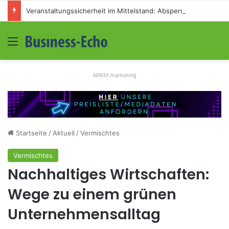
Veranstaltungssicherheit im Mittelstand: Absperrkonzepte für temporäre Außengelände
Menü
S
ARKM.marketing
Startseite
/
Aktuell
/
Vermischtes
Vermischtes
Nachhaltiges Wirtschaften:
Wege zu einem grünen
Unternehmensalltag