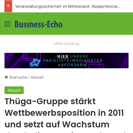
Veranstaltungssicherheit im Mittelstand: Absperrkonzepte für temporäre Außengelände
Menü
S
ARKM.marketing
Startseite
/
Aktuell
Aktuell
Thüga-Gruppe stärkt
Wettbewerbsposition in 2011
und setzt auf Wachstum