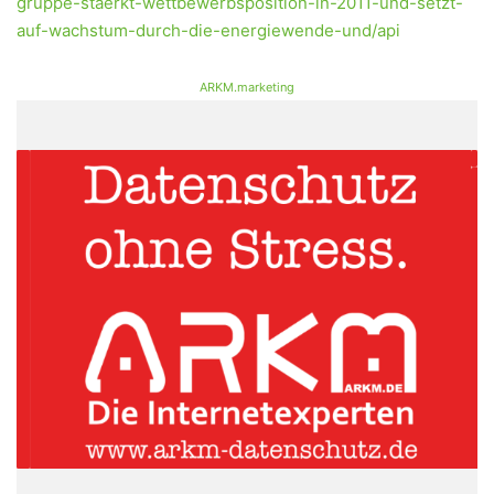
gruppe-staerkt-wettbewerbsposition-in-2011-und-setzt-
auf-wachstum-durch-die-energiewende-und/api
ARKM.marketing