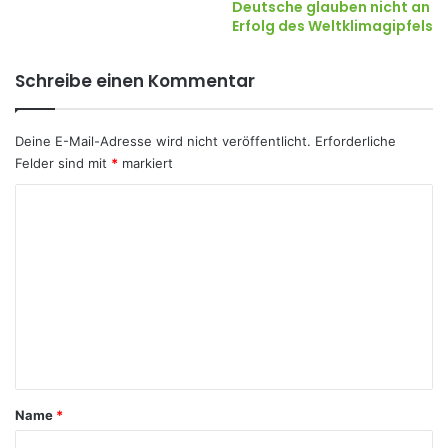
Deutsche glauben nicht an
Erfolg des Weltklimagipfels
Schreibe einen Kommentar
Deine E-Mail-Adresse wird nicht veröffentlicht.
Erforderliche
Felder sind mit
*
markiert
K
o
m
m
e
n
t
a
Name
*
r