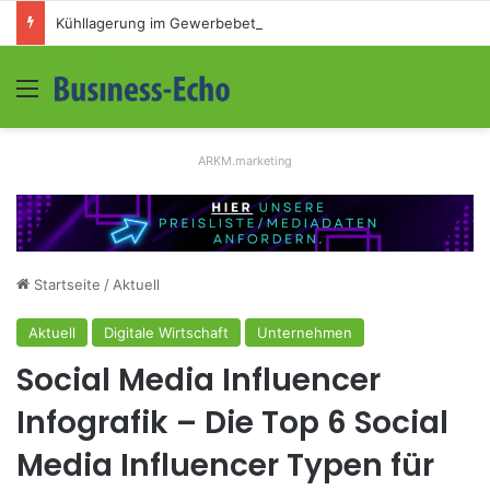
Kühllagerung im Gewerbebetrieb: Leitfaden für Mittelständler
Menü
S
ARKM.marketing
Startseite
/
Aktuell
Aktuell
Digitale Wirtschaft
Unternehmen
Social Media Influencer
Infografik – Die Top 6 Social
Media Influencer Typen für