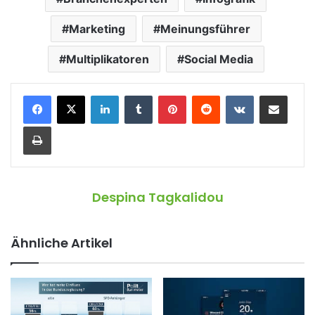
Marketing
Meinungsführer
Multiplikatoren
Social Media
LinkedIn
Tumblr
Pinterest
Reddit
VKontakte
Teile per E-Mail
Drucken
Despina Tagkalidou
Ähnliche Artikel