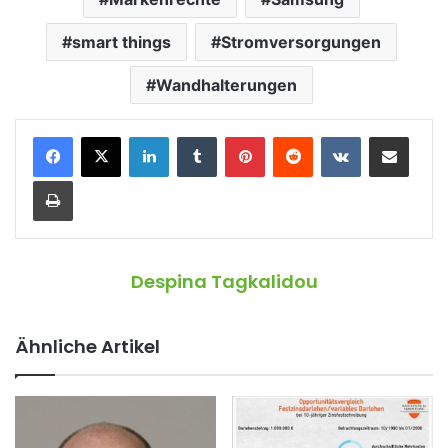
smart things
Stromversorgungen
Wandhalterungen
LinkedIn
Tumblr
Pinterest
Reddit
VKontakte
Teile per E-Mail
Drucken
Despina Tagkalidou
Ähnliche Artikel