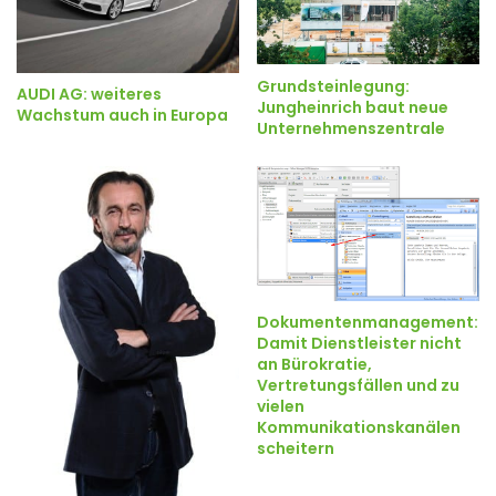
Grundsteinlegung:
AUDI AG: weiteres
Jungheinrich baut neue
Wachstum auch in Europa
Unternehmenszentrale
Dokumentenmanagement:
Damit Dienstleister nicht
an Bürokratie,
Vertretungsfällen und zu
vielen
Kommunikationskanälen
scheitern