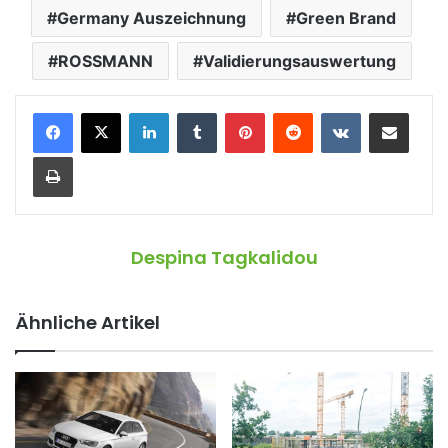
Germany Auszeichnung
Green Brand
ROSSMANN
Validierungsauswertung
LinkedIn
Tumblr
Pinterest
Reddit
VKontakte
Teile per E-Mail
Drucken
Despina Tagkalidou
Ähnliche Artikel