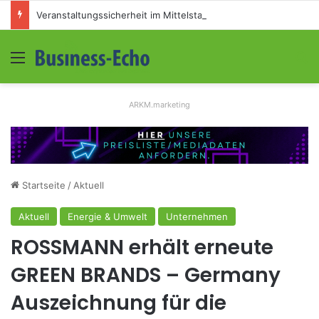
Veranstaltungssicherheit im Mittelstand: Absperrkonzepte für temporäre Außengelände
Menü
S
ARKM.marketing
Startseite
/
Aktuell
Aktuell
Energie & Umwelt
Unternehmen
ROSSMANN erhält erneute
GREEN BRANDS – Germany
Auszeichnung für die