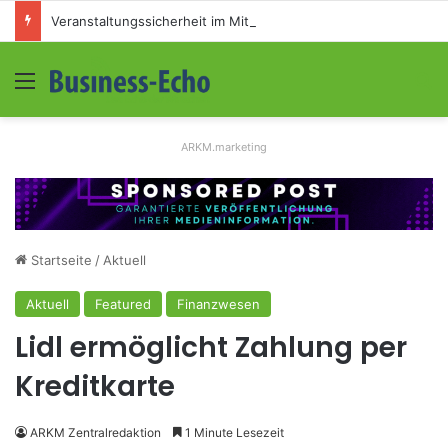
Veranstaltungssicherheit im Mittelstand: Absperrkonzepte für temporäre Außengelände
Menü
S
ARKM.marketing
Startseite
/
Aktuell
Aktuell
Featured
Finanzwesen
Lidl ermöglicht Zahlung per
Kreditkarte
ARKM Zentralredaktion
1 Minute Lesezeit