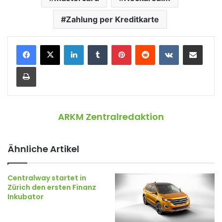
Zahlung per Kreditkarte
LinkedIn
Tumblr
Pinterest
Reddit
VKontakte
Teile per E-Mail
Drucken
ARKM Zentralredaktion
Ähnliche Artikel
Centralway startet in
Zürich den ersten Finanz
Inkubator