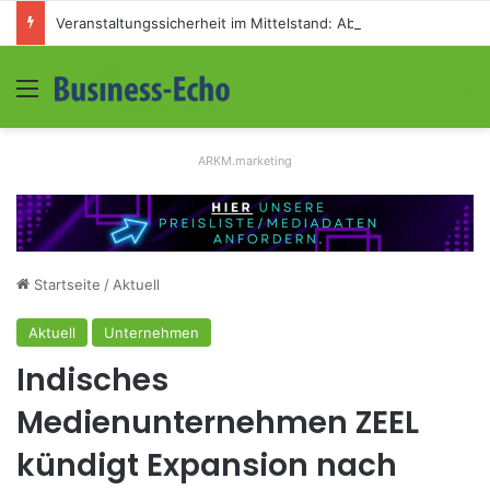
Veranstaltungssicherheit im Mittelstand: Absperrkonzepte für temporäre Außengelände
Menü
S
ARKM.marketing
Startseite
/
Aktuell
Aktuell
Unternehmen
Indisches
Medienunternehmen ZEEL
kündigt Expansion nach