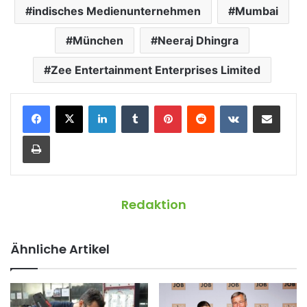
indisches Medienunternehmen
Mumbai
München
Neeraj Dhingra
Zee Entertainment Enterprises Limited
LinkedIn
Tumblr
Pinterest
Reddit
VKontakte
Teile per E-Mail
Drucken
Redaktion
Ähnliche Artikel