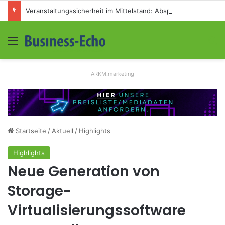
Veranstaltungssicherheit im Mittelstand: Absperrkonzepte für temporäre Außengelände
Menü
S
ARKM.marketing
Startseite
/
Aktuell
/
Highlights
Highlights
Neue Generation von
Storage-
Virtualisierungssoftware