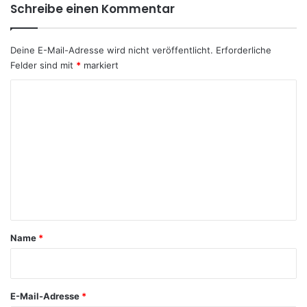
Schreibe einen Kommentar
Deine E-Mail-Adresse wird nicht veröffentlicht.
Erforderliche
Felder sind mit
*
markiert
K
o
m
m
e
n
t
a
Name
*
r
*
E-Mail-Adresse
*