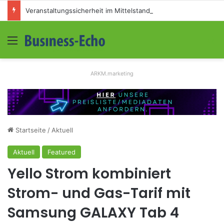
Veranstaltungssicherheit im Mittelstand: Absperrkonzepte für temporäre Außengelände
Menü
S
ARKM.marketing
Startseite
/
Aktuell
Aktuell
Featured
Yello Strom kombiniert
Strom- und Gas-Tarif mit
Samsung GALAXY Tab 4