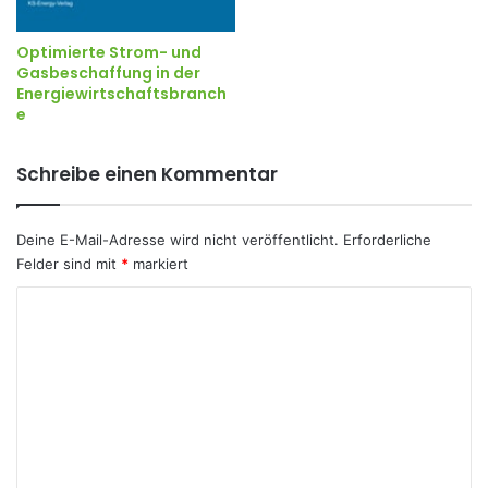
Optimierte Strom- und
Gasbeschaffung in der
Energiewirtschaftsbranch
e
Schreibe einen Kommentar
Deine E-Mail-Adresse wird nicht veröffentlicht.
Erforderliche
Felder sind mit
*
markiert
K
o
m
m
e
n