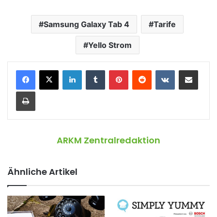
Samsung Galaxy Tab 4
Tarife
Yello Strom
LinkedIn
Tumblr
Pinterest
Reddit
VKontakte
Teile per E-Mail
Drucken
ARKM Zentralredaktion
Ähnliche Artikel