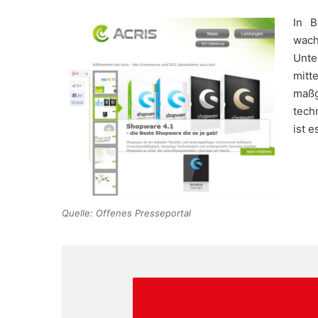
In B
wac
Unte
mit
maß
tech
ist e
Quelle: Offenes Presseportal