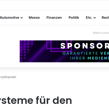
tungssicherheit im Mittelstand: Absperrkonzepte für temporäre Außen
Automotive
Messe
Finanzen
Politik
Etc.
Rech
ARKM.marke
nzelhandel
ysteme für den