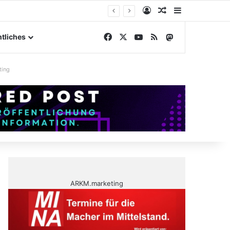
Anmelden
Zufälliger Artike
Sidebar
gelände
Facebook
X
YouTube
RSS
Mastodon
tliches
ting
ARKM.marketing