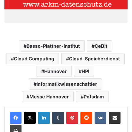
Basso-Plattner-Institut
CeBit
Cloud Computing
Cloud-Speicherdienst
Hannover
HPI
Informatikwissenschaftler
Messe Hannover
Potsdam
LinkedIn
Tumblr
Pinterest
Reddit
VKontakte
Teile per E-Mail
Drucken