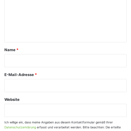
m
m
e
n
t
a
Name
*
r
*
E-Mail-Adresse
*
Website
Ich willige ein, dass meine Angaben aus diesem Kontaktformular gemäß Ihrer
Datenschutzerklärung
erfasst und verarbeitet werden. Bitte beachten: Die erteilte