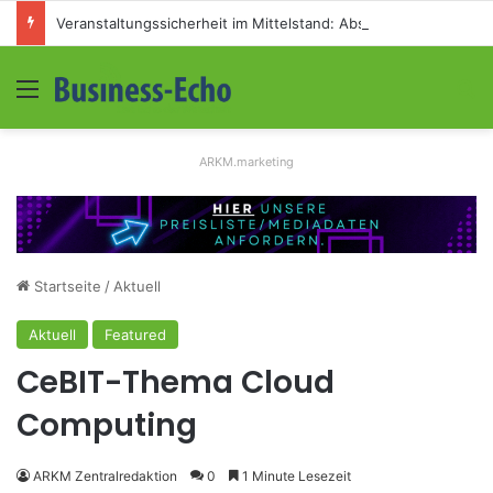
Veranstaltungssicherheit im Mittelstand: Absperrkonzepte für temporäre Außengelände
Menü
S
ARKM.marketing
Startseite
/
Aktuell
Aktuell
Featured
CeBIT-Thema Cloud
Computing
ARKM Zentralredaktion
0
1 Minute Lesezeit