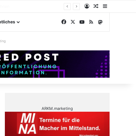
Anmelden
Zufälliger Artike
Sidebar
ngelände
Facebook
X
YouTube
RSS
Mastodon
tliches
ting
ARKM.marketing