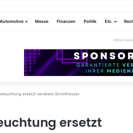
ltungssicherheit im Mittelstand: Absperrkonzepte für temporäre Auße
Automotive
Messe
Finanzen
Politik
Etc.
Rech
ARKM.marke
leuchtung ersetzt veraltete Stromfresser
euchtung ersetzt