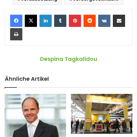
LinkedIn
Tumblr
Pinterest
Reddit
VKontakte
Teile per E-Mail
Drucken
Despina Tagkalidou
Ähnliche Artikel