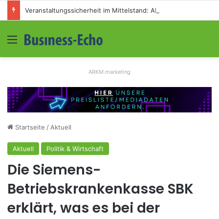
Veranstaltungssicherheit im Mittelstand: Absperrkonzepte für temporäre Außengelände
Menü
S
ARKM.marketing
Startseite
/
Aktuell
Aktuell
Politik & Wirtschaft
Die Siemens-
Betriebskrankenkasse SBK
erklärt, was es bei der