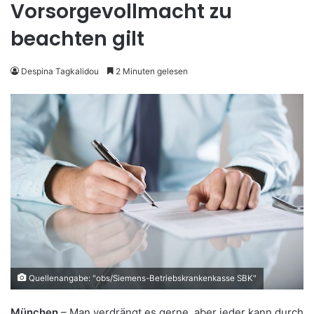
Vorsorgevollmacht zu
beachten gilt
Despina Tagkalidou
2 Minuten gelesen
Quellenangabe: "obs/Siemens-Betriebskrankenkasse SBK"
München
– Man verdrängt es gerne, aber jeder kann durch