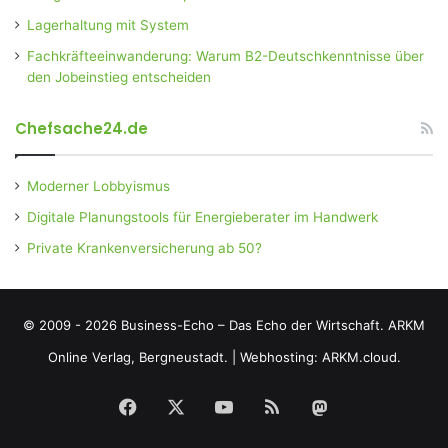
Lagerhaltung mit System
Fachkräfteeinwanderung: Warum B2-Deutschkenntnisse über
den Jobeinstieg entscheiden
Chefsache24.de
Moderner Lobbyismus
Digitale Planungstools für Energieberater im Handwerk
Private Krankenversicherung ab 50?
© 2009 - 2026 Business-Echo – Das Echo der Wirtschaft.
ARKM
Online Verlag, Bergneustadt.
|
Webhosting: ARKM.cloud.
Facebook
X
YouTube
RSS
Mastodon