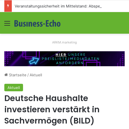
Veranstaltungssicherheit im Mittelstand: Absperrkonzepte für temporäre Außengelände
Menü
S
ARKM.marketing
Startseite
/
Aktuell
Aktuell
Deutsche Haushalte
investieren verstärkt in
Sachvermögen (BILD)