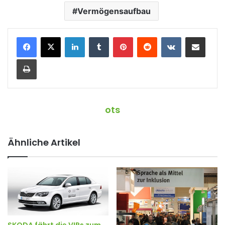
Vermögensaufbau
LinkedIn
Tumblr
Pinterest
Reddit
VKontakte
Teile per E-Mail
Drucken
ots
Ähnliche Artikel