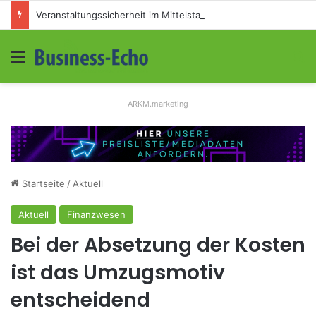
Veranstaltungssicherheit im Mittelstand: Absperrkonzepte für temporäre Außengelände
Menü
S
ARKM.marketing
Startseite
/
Aktuell
Aktuell
Finanzwesen
Bei der Absetzung der Kosten
ist das Umzugsmotiv
entscheidend