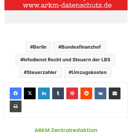
Berlin
Bundesfinanzhof
Infodienst Recht und Steuern der LBS
Steuerzahler
Umzugskosten
LinkedIn
Tumblr
Pinterest
Reddit
VKontakte
Teile per E-Mail
Drucken
ARKM Zentralredaktion