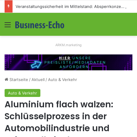
Veranstaltungssicherheit im Mittelstand: Absperrkonzepte für temporäre Außengelände
Menü
S
ARKM.marketing
Startseite
/
Aktuell
/
Auto & Verkehr
Auto & Verkehr
Aluminium flach walzen:
Schlüsselprozess in der
Automobilindustrie und