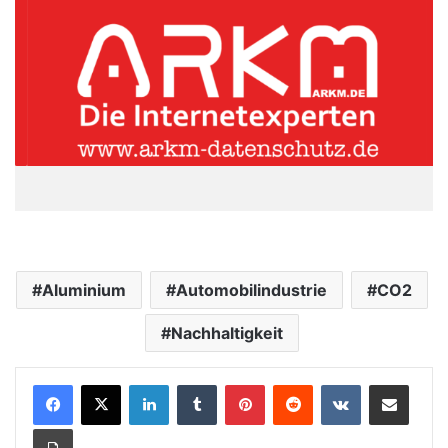
Aluminium
Automobilindustrie
CO2
Nachhaltigkeit
LinkedIn
Tumblr
Pinterest
Reddit
VKontakte
Teile per E-Mail
Drucken