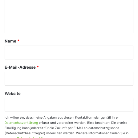
m
e
n
t
a
Name
*
r
*
E-Mail-Adresse
*
Website
Ich willige ein, dass meine Angaben aus diesem Kontaktformular gemäß Ihrer
Datenschutzerklärung
erfasst und verarbeitet werden. Bitte beachten: Die erteilte
Einwilligung kann jederzeit für die Zukunft per E-Mail an datenschutz@sor.de
(Datenschutzbeauftragter) widerrufen werden. Weitere Informationen finden Sie in