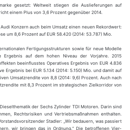
rke gesetzt: Weltweit stiegen die Auslieferungen auf
pricht einem Plus von 3,6 Prozent gegenüber 2014.
er Audi Konzern auch beim Umsatz einen neuen Rekordwert:
se um 8,6 Prozent auf EUR 58.420 (2014: 53.787) Mio.
ernationalen Fertigungsstrukturen sowie für neue Modelle
e Ergebnis auf dem hohen Niveau der Vorjahre. 2015
effekten beeinflusstes Operatives Ergebnis von EUR 4.836
ve Ergebnis bei EUR 5.134 (2014: 5.150) Mio. und damit auf
iven Umsatzrendite von 8,8 (2014: 9,6) Prozent. Auch nach
rendite mit 8,3 Prozent im strategischen Zielkorridor von
 Dieselthematik der Sechs Zylinder TDI Motoren. Darin sind
hmen, Rechtsrisiken und Vertriebsmaßnahmen enthalten.
rstandsvorsitzender Stadler: „Wir bedauern, was passiert
hern, wir bringen das in Ordnung.“ Die betroffenen Vier-