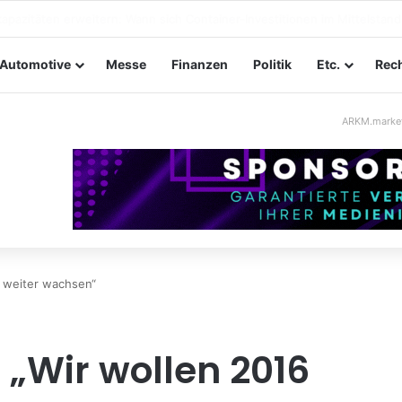
taltungssicherheit im Mittelstand: Absperrkonzepte für temporäre Au
Automotive
Messe
Finanzen
Politik
Etc.
Rech
ARKM.marke
6 weiter wachsen“
 „Wir wollen 2016