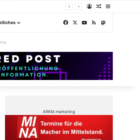
Anmelden
Zufälliger Artike
Sidebar
ßengelände
Facebook
X
YouTube
RSS
Mastodon
tliches
ting
ARKM.marketing