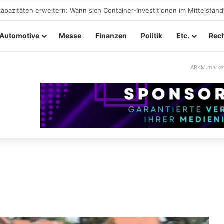
taltungssicherheit im Mittelstand: Absperrkonzepte für temporäre Au
Automotive
Messe
Finanzen
Politik
Etc.
Rech
ARKM.marke