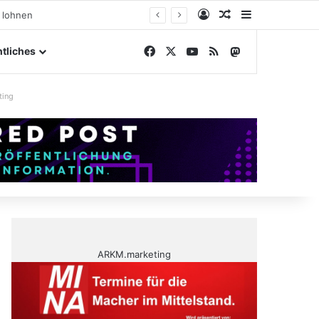
Anmelden
Zufälliger Artike
Sidebar
ßengelände
Facebook
X
YouTube
RSS
Mastodon
tliches
ting
ARKM.marketing