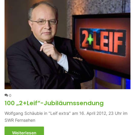
0
100 „2+Leif“-Jubiläumssendung
Wolfgang Schäuble in "Leif extra" am 16. April 2012, 23 Uhr im
SWR Fernsehen
Weiterlesen