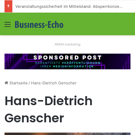
Kühllagerung im Gewerbebetrieb: Leitfaden für Mittelständler
Menü
S
ARKM.marketing
Startseite
/
Hans-Dietrich Genscher
Hans-Dietrich
Genscher