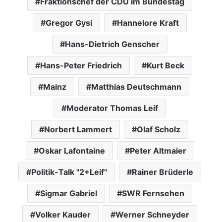
Fraktionschef der CDU im Bundestag
Gregor Gysi
Hannelore Kraft
Hans-Dietrich Genscher
Hans-Peter Friedrich
Kurt Beck
Mainz
Matthias Deutschmann
Moderator Thomas Leif
Norbert Lammert
Olaf Scholz
Oskar Lafontaine
Peter Altmaier
Politik-Talk "2+Leif"
Rainer Brüderle
Sigmar Gabriel
SWR Fernsehen
Volker Kauder
Werner Schneyder