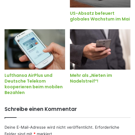
US-Absatz befeuert
globales Wachstum im Mai
Mehr als „Nieten im
Lufthansa AirPlus und
Nadelstreif“!
Deutsche Telekom
kooperieren beim mobilen
Bezahlen
Schreibe einen Kommentar
Deine E-Mail-Adresse wird nicht veröffentlicht.
Erforderliche
Felder sind mit
*
markiert