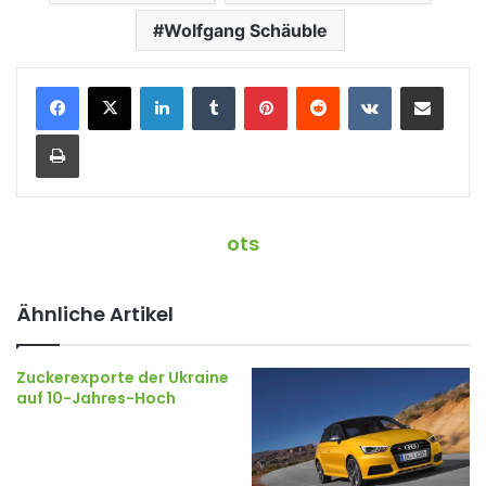
Wolfgang Schäuble
LinkedIn
Tumblr
Pinterest
Reddit
VKontakte
Teile per E-Mail
Drucken
ots
Ähnliche Artikel
Zuckerexporte der Ukraine
auf 10-Jahres-Hoch