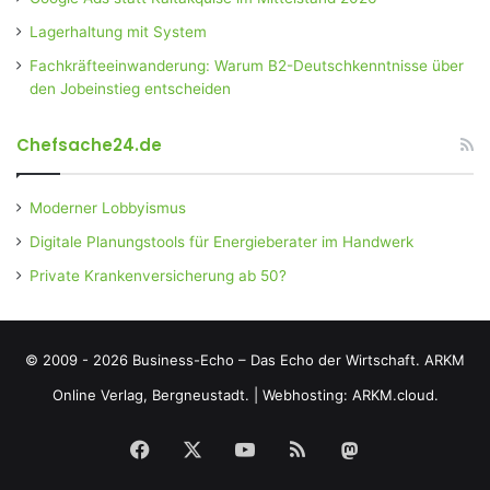
Lagerhaltung mit System
Fachkräfteeinwanderung: Warum B2-Deutschkenntnisse über
den Jobeinstieg entscheiden
Chefsache24.de
Moderner Lobbyismus
Digitale Planungstools für Energieberater im Handwerk
Private Krankenversicherung ab 50?
© 2009 - 2026 Business-Echo – Das Echo der Wirtschaft.
ARKM
Online Verlag, Bergneustadt.
|
Webhosting: ARKM.cloud.
Facebook
X
YouTube
RSS
Mastodon