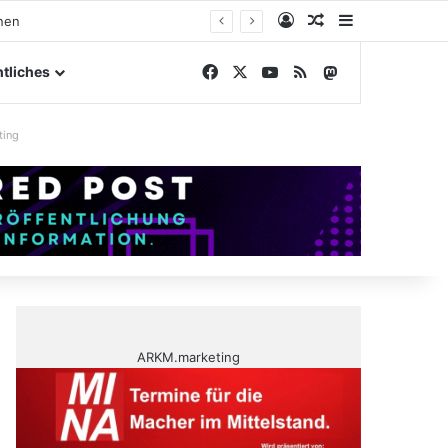
Anmelden
Zufälliger Artike
Sidebar
elände
Facebook
X
YouTube
RSS
Mastodon
tliches
ting
ARKM.marketing