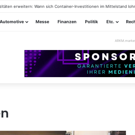
tungssicherheit im Mittelstand: Absperrkonzepte für temporäre Außeng
Automotive
Messe
Finanzen
Politik
Etc.
Rech
ARKM.marke
en