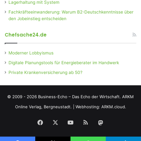
Lagerhaltung mit System
Fachkräfteeinwanderung: Warum B2-Deutschkenntnisse über
den Jobeinstieg entscheiden
Chefsache24.de
Moderner Lobbyismus
Digitale Planungstools für Energieberater im Handwerk
Private Krankenversicherung ab 50?
© 2009 - 2026 Business-Echo – Das Echo der Wirtschaft.
ARKM
Online Verlag, Bergneustadt.
|
Webhosting: ARKM.cloud.
Facebook
X
YouTube
RSS
Mastodon