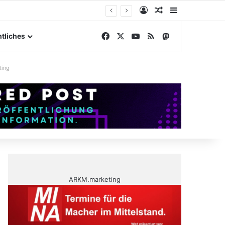
Anmelden
Zufälliger Artike
Sidebar
elände
Facebook
X
YouTube
RSS
Mastodon
tliches
ting
ARKM.marketing