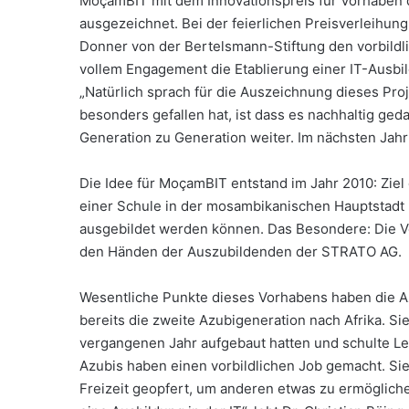
MoçamBIT mit dem Innovationspreis für Vorhaben d
ausgezeichnet. Bei der feierlichen Preisverleihung
Donner von der Bertelsmann-Stiftung den vorbildli
vollem Engagement die Etablierung einer IT-Ausbi
„Natürlich sprach für die Auszeichnung dieses Pro
besonders gefallen hat, ist dass es nachhaltig ged
Generation zu Generation weiter. Im nächsten Jahr g
Die Idee für MoçamBIT entstand im Jahr 2010: Ziel
einer Schule in der mosambikanischen Hauptstadt M
ausgebildet werden können. Das Besondere: Die Ve
den Händen der Auszubildenden der STRATO AG.
Wesentliche Punkte dieses Vorhabens haben die Az
bereits die zweite Azubigeneration nach Afrika. S
vergangenen Jahr aufgebaut hatten und schulte L
Azubis haben einen vorbildlichen Job gemacht. Sie
Freizeit geopfert, um anderen etwas zu ermöglichen,