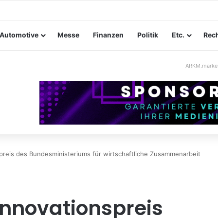
tungssicherheit im Mittelstand: Absperrkonzepte für temporäre Außeng
Automotive
Messe
Finanzen
Politik
Etc.
Rech
ARKM.marke
reis des Bundesministeriums für wirtschaftliche Zusammenarbeit
nnovationspreis