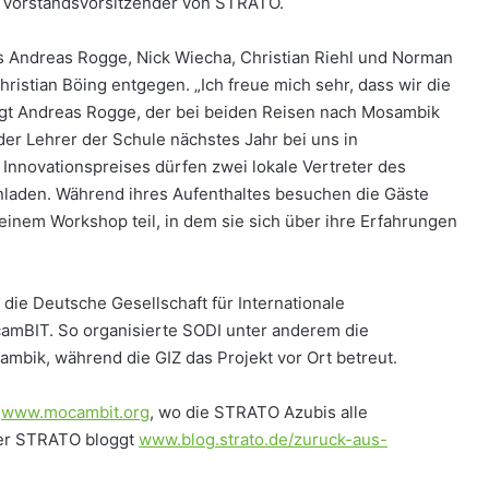
ng, Vorstandsvorsitzender von STRATO.
is Andreas Rogge, Nick Wiecha, Christian Riehl und Norman
istian Böing entgegen. „Ich freue mich sehr, dass wir die
agt Andreas Rogge, der bei beiden Reisen nach Mosambik
der Lehrer der Schule nächstes Jahr bei uns in
nnovationspreises dürfen zwei lokale Vertreter des
inladen. Während ihres Aufenthaltes besuchen die Gäste
inem Workshop teil, in dem sie sich über ihre Erfahrungen
d die Deutsche Gesellschaft für Internationale
amBIT. So organisierte SODI unter anderem die
bik, während die GIZ das Projekt vor Ort betreut.
r
www.mocambit.org
, wo die STRATO Azubis alle
ter STRATO bloggt
www.blog.strato.de/zuruck-aus-