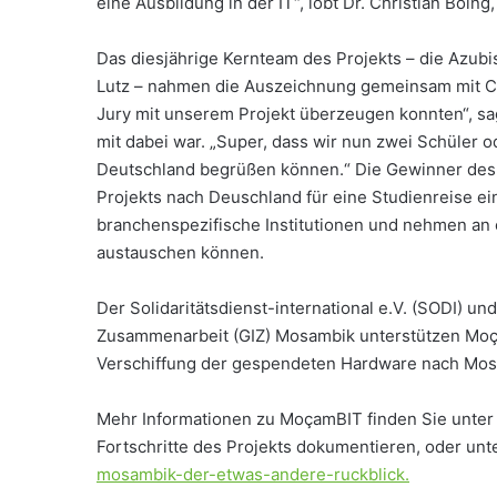
eine Ausbildung in der IT“, lobt Dr. Christian Böi
Das diesjährige Kernteam des Projekts – die Azub
Lutz – nahmen die Auszeichnung gemeinsam mit Chr
Jury mit unserem Projekt überzeugen konnten“, s
mit dabei war. „Super, dass wir nun zwei Schüler o
Deutschland begrüßen können.“ Die Gewinner des I
Projekts nach Deuschland für eine Studienreise e
branchenspezifische Institutionen und nehmen an e
austauschen können.
Der Solidaritätsdienst-international e.V. (SODI) un
Zusammenarbeit (GIZ) Mosambik unterstützen Moç
Verschiffung der gespendeten Hardware nach Mosam
Mehr Informationen zu MoçamBIT finden Sie unte
Fortschritte des Projekts dokumentieren, oder un
mosambik-der-etwas-andere-ruckblick.