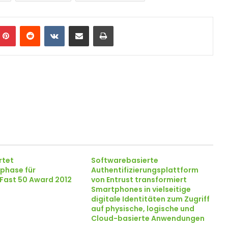
Pinterest
Reddit
VKontakte
Teile per E-Mail
Drucken
rtet
Softwarebasierte
phase für
Authentifizierungsplattform
Fast 50 Award 2012
von Entrust transformiert
Smartphones in vielseitige
digitale Identitäten zum Zugriff
auf physische, logische und
Cloud-basierte Anwendungen