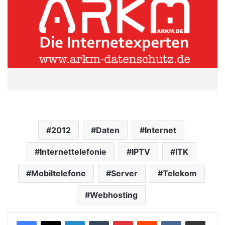
2012
Daten
Internet
Internettelefonie
IPTV
ITK
Mobiltelefone
Server
Telekom
Webhosting
LinkedIn
Tumblr
Pinterest
Reddit
VKontakte
Teile per E-Mail