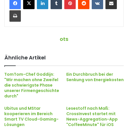
Drucken
ots
Ähnliche Artikel
TomTom-Chef Goddijn:
Ein Durchbruch bei der
"Wir machen ohne Zweifel
Senkung von Energiekosten
die schwierigste Phase
unserer Firmengeschichte
durch"
Ubitus und MStar
Lesestoff nach Maß:
kooperieren im Bereich
CrossInvest startet mit
Smart TV Cloud-Gaming-
News-Aggregation-App
Lösungen
"CoffeeMinute" für iOS