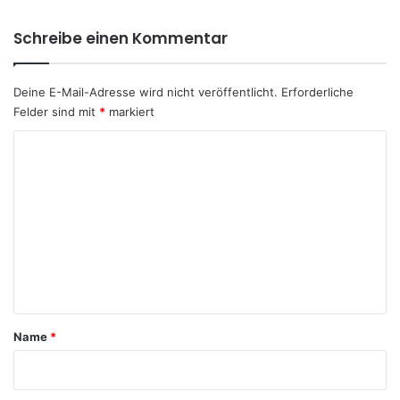
Schreibe einen Kommentar
Deine E-Mail-Adresse wird nicht veröffentlicht.
Erforderliche
Felder sind mit
*
markiert
K
o
m
m
e
n
t
a
Name
*
r
*