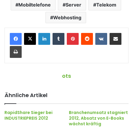
Mobiltelefone
Server
Telekom
Webhosting
LinkedIn
Tumblr
Pinterest
Reddit
VKontakte
Teile per E-Mail
Drucken
ots
Ähnliche Artikel
RapidShare Sieger bei
Branchenumsatz stagniert
INDUSTRIEPREIS 2012
2012, Absatz von E-Books
wächst kräftig