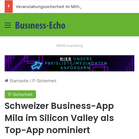
Veranstaltungssicherheit im Mittelstand: Absperrkonzepte für temporäre Außengelände
Menü
S
ARKM.marketing
Startseite
/
IT-Sicherheit
IT-Sicherheit
Schweizer Business-App
Mila im Silicon Valley als
Top-App nominiert