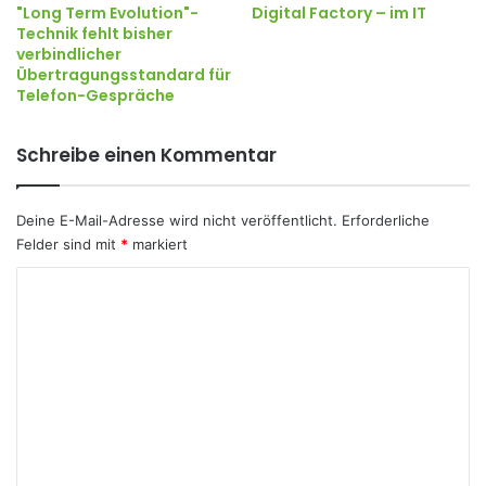
"Long Term Evolution"-
Digital Factory – im IT
Technik fehlt bisher
verbindlicher
Übertragungsstandard für
Telefon-Gespräche
Schreibe einen Kommentar
Deine E-Mail-Adresse wird nicht veröffentlicht.
Erforderliche
Felder sind mit
*
markiert
K
o
m
m
e
n
t