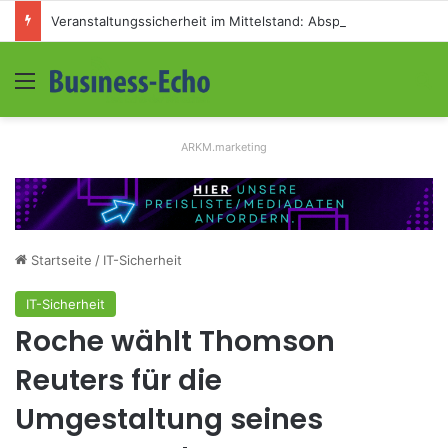
Veranstaltungssicherheit im Mittelstand: Absperrkonzepte für temporäre Außengelände
Menü
S
ARKM.marketing
Startseite
/
IT-Sicherheit
IT-Sicherheit
Roche wählt Thomson
Reuters für die
Umgestaltung seines