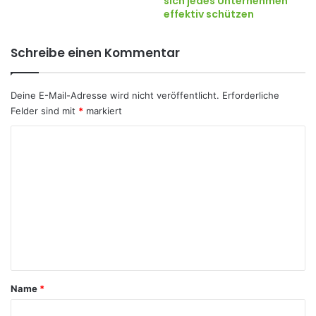
sich jedes Unternehmen
effektiv schützen
Schreibe einen Kommentar
Deine E-Mail-Adresse wird nicht veröffentlicht.
Erforderliche
Felder sind mit
*
markiert
K
o
m
m
e
n
t
a
Name
*
r