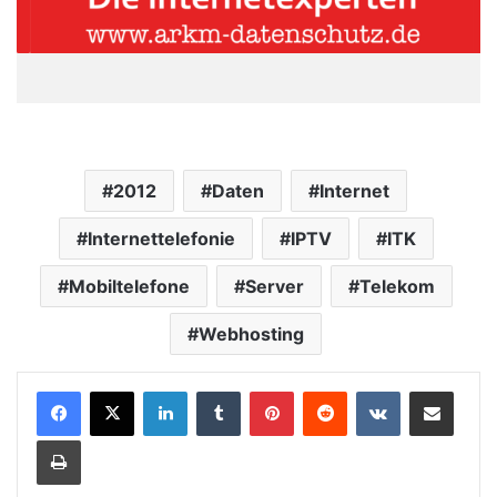
2012
Daten
Internet
Internettelefonie
IPTV
ITK
Mobiltelefone
Server
Telekom
Webhosting
LinkedIn
Tumblr
Pinterest
Reddit
VKontakte
Teile per E-Mail
Drucken